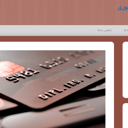
وری
 ما
تماس با ما